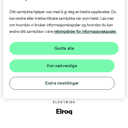
SUV og Enyaq Coupé med attraktive prisavslag, samt gode
Ditt samtykke hjelper oss med å gi deg en bedre opplevelse. Du
kampanjetilbud på Elroq. Ta kontakt med oss i dag for et godt tilbud
Bygg bil
Dekkhotell
kan endre eller trekke tilbake samtykke når som helst. Les mer
på modellen som passer deg best!
om hvordan vi bruker informasjonskapsler og hvordan du kan
endre ditt samtykke i våre
retningslinjer for informasjonskapsler.
ŠKODA Connect
Bilglass
Godta alle
Prislister og brosjyrer
Mobilitetsgaranti
Kun nødvendige
Endre innstillinger
Elroq