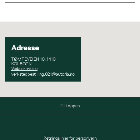
Adresse
TØMTEVEIEN 10, 1410
KOLBOTN
Veibeskrivelse
verkstedbestilling.021@autoria.no
Til toppen
Salg
Mandag - Fredag
09:00 - 17:00
Retningslinjer for personvern